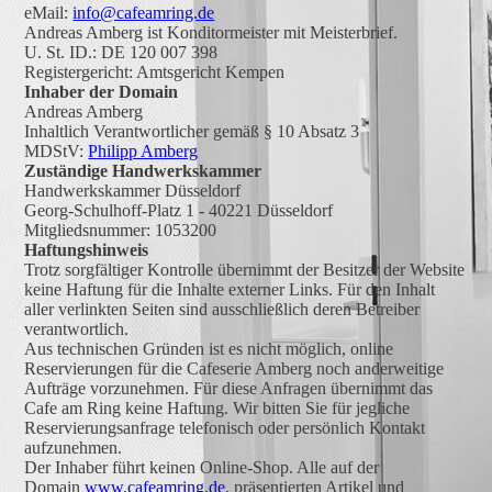
eMail:
info@cafeamring.de
Andreas Amberg ist Konditormeister mit Meisterbrief.
U. St. ID.: DE 120 007 398
Registergericht: Amtsgericht Kempen
Inhaber der Domain
Andreas Amberg
Inhaltlich Verantwortlicher gemäß § 10 Absatz 3
MDStV:
Philipp Amberg
Zuständige Handwerkskammer
Handwerkskammer Düsseldorf
Georg-Schulhoff-Platz 1 - 40221 Düsseldorf
Mitgliedsnummer: 1053200
Haftungshinweis
Trotz sorgfältiger Kontrolle übernimmt der Besitzer der Website
keine Haftung für die Inhalte externer Links. Für den Inhalt
aller verlinkten Seiten sind ausschließlich deren Betreiber
verantwortlich.
Aus technischen Gründen ist es nicht möglich, online
Reservierungen für die Cafeserie Amberg noch anderweitige
Aufträge vorzunehmen. Für diese Anfragen übernimmt das
Cafe am Ring keine Haftung. Wir bitten Sie für jegliche
Reservierungsanfrage telefonisch oder persönlich Kontakt
aufzunehmen.
Der Inhaber führt keinen Online-Shop. Alle auf der
Domain
www.cafeamring.de
, präsentierten Artikel und