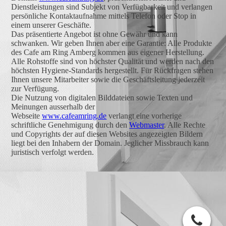
Dienstleistungen sind Subjekt von Verfügbarkeit und verlangen
persönliche Kontaktaufnahme mittels Telefon oder Stop in
einem unserer Geschäfte.
Das präsentierte Angebot ist ohne Gewähr und kann
schwanken. Wir geben Ihnen aber eine Garantie: Alle Produkte
des Cafe am Ring Amberg kommen aus eigener Herstellung.
Alle Rohstoffe sind von höchster Qualität und werden nach den
höchsten Hygiene-Standards hergestellt. Für Rückfragen stehen
Ihnen unsere Mitarbeiter sowie die Geschäftsleitung jederzeit
zur Verfügung.
Die Nutzung von digitalen Bilddateien sowie Texten und
Meinungen ausserhalb der
Webseite
www.cafeamring.de
verlangt eine vorherige
schriftliche Genehmigung durch den
Webmaster
. Alle Rechte
und Copyrights der auf diesen Websites angezeigten Bildern
liegt bei den Inhabern der Domain. Jeglicher Missbrauch kann
juristisch verfolgt werden.